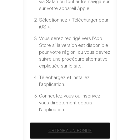
via Safari ou tout autre navigateur
sur votre appareil Apple.
Sélectionnez « Télécharger pour
iOS ».
Vous serez redirigé vers l’App
Store si la version est disponible
pour votre région, ou vous devrez
suivre une procédure alternative
expliquée sur le site.
Téléchargez et installez
l’application.
Connectez-vous ou inscrivez-
vous directement depuis
l’application.
OBTENEZ UN BONUS