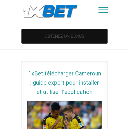
S
k
i
p
t
o
OBTENEZ UN BONUS
c
o
n
t
e
1xBet télécharger Cameroun
n
t
: guide expert pour installer
et utiliser l’application