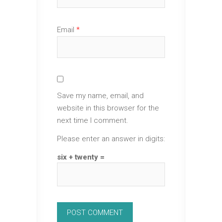
Email
*
Save my name, email, and
website in this browser for the
next time I comment.
Please enter an answer in digits:
six + twenty =