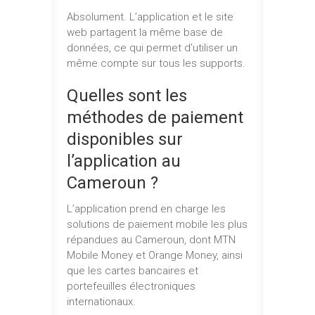
Absolument. L’application et le site
web partagent la même base de
données, ce qui permet d’utiliser un
même compte sur tous les supports.
Quelles sont les
méthodes de paiement
disponibles sur
l’application au
Cameroun ?
L’application prend en charge les
solutions de paiement mobile les plus
répandues au Cameroun, dont MTN
Mobile Money et Orange Money, ainsi
que les cartes bancaires et
portefeuilles électroniques
internationaux.