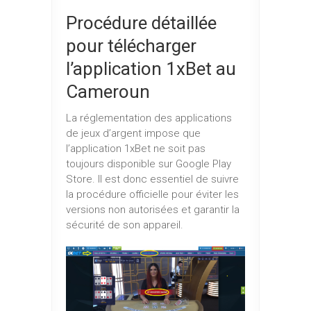
Procédure détaillée
pour télécharger
l’application 1xBet au
Cameroun
La réglementation des applications
de jeux d’argent impose que
l’application 1xBet ne soit pas
toujours disponible sur Google Play
Store. Il est donc essentiel de suivre
la procédure officielle pour éviter les
versions non autorisées et garantir la
sécurité de son appareil.