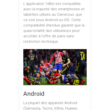
L’application 1xBet est compatible
avec la majorité des smartphones et
tablettes utilisés au Cameroun, que
ce soit sous Android ou iOS. Cette
compatibilité étendue garantit que la
quasi-totalité des utilisateurs peut
accéder à l’offre de paris sans
restriction technique.
Android
La plupart des appareils Android
(Samsung, Tecno, Infinix, Huawei,