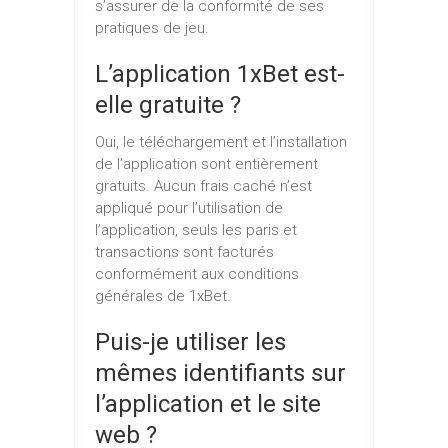
s’assurer de la conformité de ses
pratiques de jeu.
L’application 1xBet est-
elle gratuite ?
Oui, le téléchargement et l’installation
de l’application sont entièrement
gratuits. Aucun frais caché n’est
appliqué pour l’utilisation de
l’application, seuls les paris et
transactions sont facturés
conformément aux conditions
générales de 1xBet.
Puis-je utiliser les
mêmes identifiants sur
l’application et le site
web ?