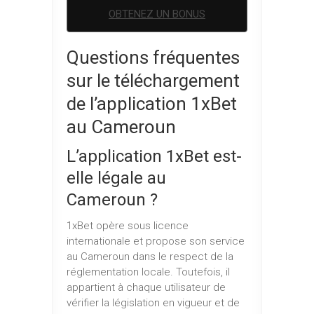
OBTENEZ UN BONUS
Questions fréquentes
sur le téléchargement
de l’application 1xBet
au Cameroun
L’application 1xBet est-
elle légale au
Cameroun ?
1xBet opère sous licence
internationale et propose son service
au Cameroun dans le respect de la
réglementation locale. Toutefois, il
appartient à chaque utilisateur de
vérifier la législation en vigueur et de