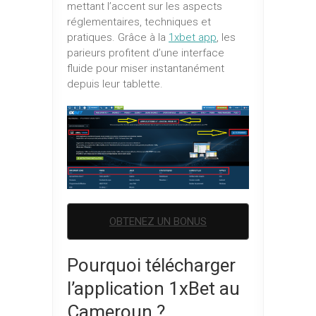
mettant l’accent sur les aspects
réglementaires, techniques et
pratiques. Grâce à la
1xbet app
, les
parieurs profitent d’une interface
fluide pour miser instantanément
depuis leur tablette.
OBTENEZ UN BONUS
Pourquoi télécharger
l’application 1xBet au
Cameroun ?