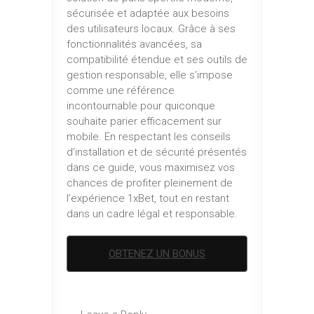
sécurisée et adaptée aux besoins
des utilisateurs locaux. Grâce à ses
fonctionnalités avancées, sa
compatibilité étendue et ses outils de
gestion responsable, elle s’impose
comme une référence
incontournable pour quiconque
souhaite parier efficacement sur
mobile. En respectant les conseils
d’installation et de sécurité présentés
dans ce guide, vous maximisez vos
chances de profiter pleinement de
l’expérience 1xBet, tout en restant
dans un cadre légal et responsable.
OBTENEZ UN BONUS